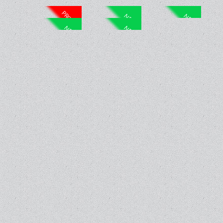
Live Casino
PROMO
NEW
NEW
NEW
NEW
Poker
PROMO
Slots
PROMO
IDN Live
Togel
PROMO
Elottery
Tangkas
PROMO
Tembak Ikan