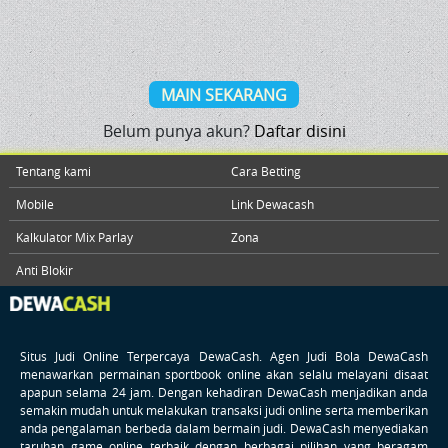
Arcade
MAIN SEKARANG
Promosi
Belum punya akun?
Daftar disini
Referral
Tentang kami
Cara Betting
VIP
Mobile
Link Dewacash
Member
Lainnya
Kalkulator Mix Parlay
Zona
Anti Blokir
VERSI DESKTOP
©
DEWACASH
Situs Judi Online Terpercaya
DewaCash
. Agen Judi Bola DewaCash
Situs
menawarkan permainan sportbook online akan selalu melayani disaat
Website
apapun selama 24 jam. Dengan kehadiran DewaCash menjadikan anda
Bandar
semakin mudah untuk melakukan transaksi judi online serta memberikan
Agen
anda pengalaman berbeda dalam bermain judi. DewaCash menyediakan
Taruhan
taruhan game online terbaik dengan berbagai pilihan yang beragam