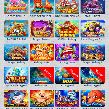
Live Casino
FIERCE FISHING
GODS FORTUNE FISHING
BAO CHUAN FISHING
STAR HUNTER
Poker
PROMO
Slots
PROMO
FA CHAI FISHING
Dragon Master
CaiShen Fishing
Shade Dragons Fishing
IDN Live
Togel
Dragon Fishing
FishingYiLuFa
Fishing Disco
Dragon Fishing 2
PROMO
PROMO
PROMO
PROMO
Elottery
Spirit Tide Legend
Fishing War
Fishing God
Fishing Legend
Tangkas
PROMO
Tembak Ikan
Jackpot Fishing Jili
Fortune King Jackpot
Ocean King Jackpot
Mega Fishing Jili