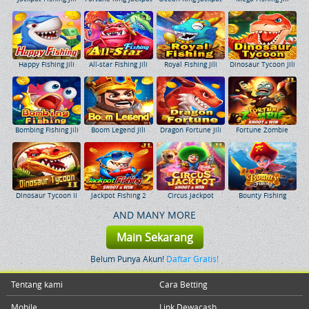
Arcade
Happy Fishing Jili
All-star Fishing Jili
Royal Fishing Jili
Dinosaur Tycoon Jili
Promosi
Referral
VIP
Bombing Fishing Jili
Boom Legend Jili
Dragon Fortune Jili
Fortune Zombie
Member
Lainnya
VERSI DESKTOP
Dinosaur Tycoon II
Jackpot Fishing 2
Circus Jackpot
Bounty Fishing
AND MANY MORE
©
Main Sekarang
DEWACASH
Situs
Belum Punya Akun!
Daftar Gratis!
Website
Bandar
Tentang kami
Cara Betting
Agen
Taruhan
Mobile
Link Dewacash