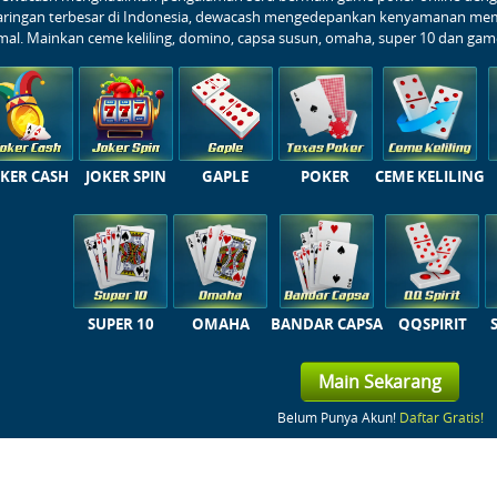
aringan terbesar di Indonesia, dewacash mengedepankan kenyamanan memb
al. Mainkan ceme keliling, domino, capsa susun, omaha, super 10 dan gam
KER CASH
JOKER SPIN
GAPLE
POKER
CEME KELILING
SUPER 10
OMAHA
BANDAR CAPSA
QQSPIRIT
Main Sekarang
Belum Punya Akun!
Daftar Gratis!